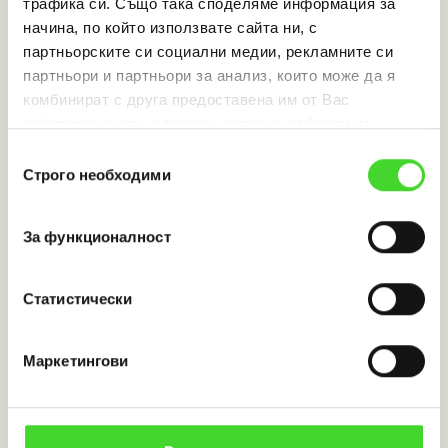
трафика си. Също така споделяме информация за
начина, по който използвате сайта ни, с
Дрехи
Голям куфар
TV box
партньорските си социални медии, рекламните си
партньори и партньори за анализ, които може да я
комбинират с друга предоставена им от Вас
2. Данни за електронния
информация или с такава, която са събрали от
ползването от Ваша страна на услугите им.
магазин
Избор
Строго необходими
на
Върни към електронен магазин:
+35970070774
съгласие
За функционалност
3. Въведете Вашата
информация
Статистически
Име
Маркетингови
Имейл адрес