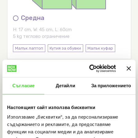
Средна
H: 17 cm, W: 45 cm, L: 60cm
5 kg теглово ограничение
Малък лаптоп
Кутия за обувки
Малък куфар
Съгласие
Детайли
За приложението
Настоящият сайт използва бисквитки
Голяма
Използваме „бисквитки“, за да персонализираме
съдържанието и рекламите, да предоставяме
H: 36 cm, W: 45 cm, L: 60cm
функции на социални медии и да анализираме
20 kg теглово ограничение