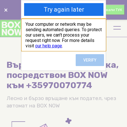
Свали BOX NOW
×
Свали ТУК
приложението!
Върнете Вашата пратка,
посредством BOX NOW
към +35970070774
Лесно и бързо връщане към подател, чрез
автомат на BOX NOW