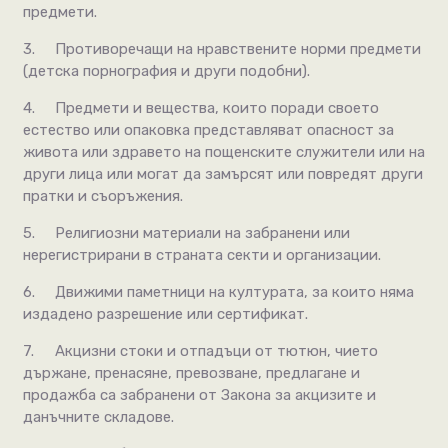
предмети.
3.
Противоречащи на нравствените норми предмети
(детска порнография и други подобни).
4.
Предмети и вещества, които поради своето
естество или опаковка представляват опасност за
живота или здравето на пощенските служители или на
други лица или могат да замърсят или повредят други
пратки и съоръжения.
5.
Религиозни материали на забранени или
нерегистрирани в страната секти и организации.
6.
Движими паметници на културата, за които няма
издадено разрешение или сертификат.
7.
Акцизни стоки и отпадъци от тютюн, чието
държане, пренасяне, превозване, предлагане и
продажба са забранени от Закона за акцизите и
данъчните складове.