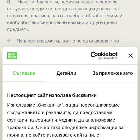
8.
Монети, банкноти, парични знаци, чекове за
пътуване, предмети, представляващи ценност за
подателя, платина, злато, сребро, обработени или
необработени скъпоценни камъни и други ценни
предмети.
9.
Чупливи предмети, които не са опаковани по
подходящ начин.
10.
Активирани банкови карти.
11.
Фиксирани и мобилни телефонни карти.
Съгласие
Детайли
За приложението
12.
Документи или предмети, които не могат да се
възпроизвеждат (например филми, видеоклипове с
Настоящият сайт използва бисквитки
лична стойност, марки, лотарийни билети и др.).
Използваме „бисквитки“, за да персонализираме
13.
Бързо развалящи се хранителни продукти.
съдържанието и рекламите, да предоставяме
14.
Растения.
функции на социални медии и да анализираме
трафика си. Също така споделяме информация за
15.
Биологичен материал.
начина, по който използвате сайта ни, с