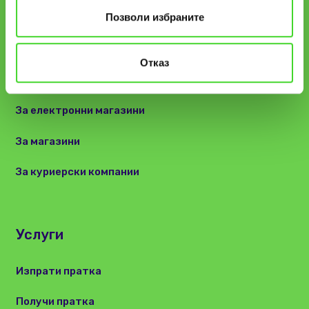
Често Задавани Въпроси
Позволи избраните
Отказ
За партньори
За електронни магазини
За магазини
За куриерски компании
Услуги
Изпрати пратка
Получи пратка