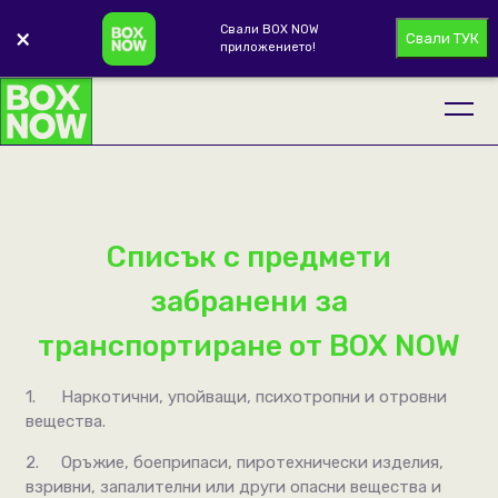
Свали BOX NOW
×
Свали ТУК
приложението!
Списък с предмети
забранени за
транспортиране от BOX NOW
1.
Наркотични, упойващи, психотропни и отровни
вещества.
2.
Oръжие, боеприпаси, пиротехнически изделия,
взривни, запалителни или други опасни вещества и