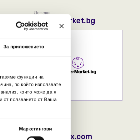
Детски
kindermarket.bg
За приложението
ставяме функции на
чина, по който използвате
 анализ, които може да я
и от ползването от Ваша
Маркетингови
Храна и добавки
myketomix.com