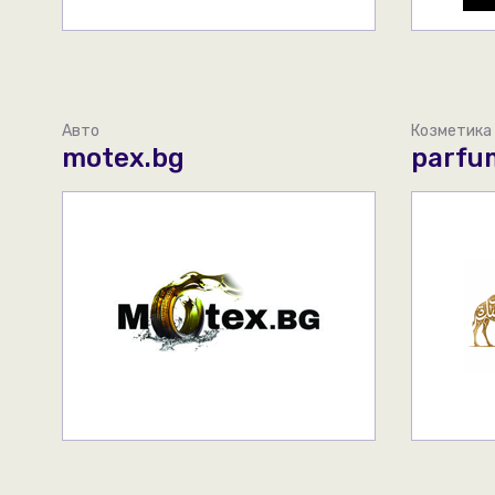
Авто
Козметика
motex.bg
parfu