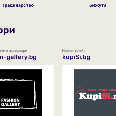
Градинарство
Бижута
support@boxnow.bg
Вижте подробности
ори
вки и аксесоари
Маркетплейс
n-gallery.bg
kupiSi.bg