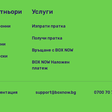
ртньори
Услуги
ронни
Изпрати пратка
Получи пратка
ини
Връщане с BOX NOW
рски
BOX NOW Наложен
платеж
ментация
support@boxnow.bg
0700 70 