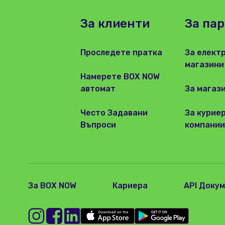
За клиенти
За па
Проследете пратка
За елект
магазини
Намерете BOX NOW
автомат
За магаз
Често Задавани
За курие
Въпроси
компании
За BOX NOW
Кариера
API Доку