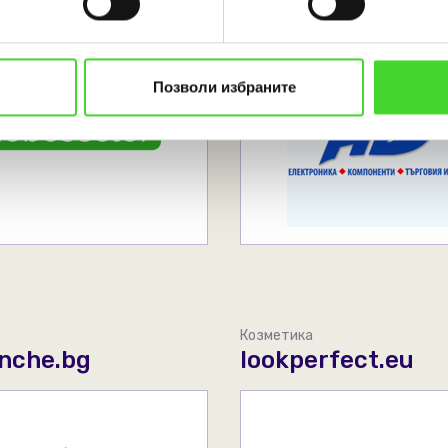
Позволи избраните
Козметика
che.bg
lookperfect.eu