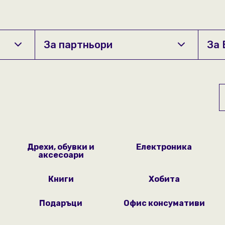
За партньори
За
Свържете се с нас
+359/0700 70 774
Понеделник - Петък
08:00 ч. - 21:00 ч.
Дрехи, обувки и
Електроника
аксесоари
Събота
системи
Книги
Хобита
09:00 ч. - 20:00 ч.
Неделя
Подаръци
Офис консумативи
09:00 ч. - 17:00 ч.