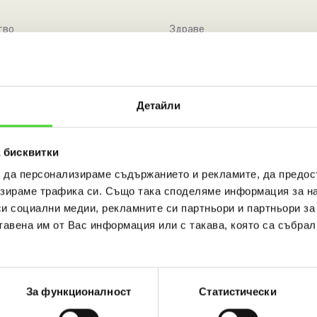
тво
Здраве
pteka.bulagro.bg
sopharmacy.bg
Детайли
 бисквитки
а да персонализираме съдържанието и рекламите, да предо
зираме трафика си. Също така споделяме информация за на
си социални медии, рекламните си партньори и партньори за
тавена им от Вас информация или с такава, която са събрал
За функционалност
Статистически
ка
Електроника
ector.eu
ashop.bg