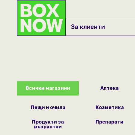
За клиенти
За нас
Кариера при нас
API документация
Ръководствa
Всички магазини
Аптека
Интеграция с други 
Лещи и очила
Козметика
Продукти за
Препарати
възрастни