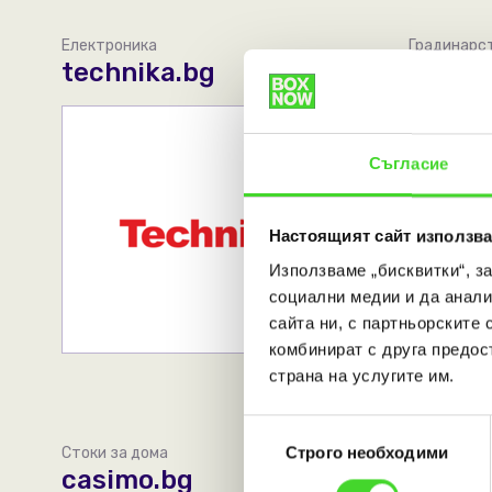
Електроника
Градинарс
technika.bg
agroa
Съгласие
Настоящият сайт използва
Използваме „бисквитки“, з
социални медии и да анали
сайта ни, с партньорските 
комбинират с друга предос
страна на услугите им.
Избор
Строго необходими
Стоки за дома
Електрони
на
casimo.bg
robos
съгласие