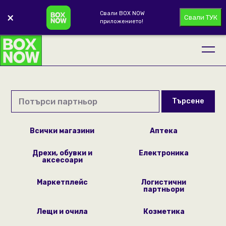
Свали BOX NOW
×
Свали ТУК
приложението!
Търсене
Всички магазини
Аптека
Дрехи, обувки и
Електроника
аксесоари
Маркетплейс
Логистични
партньори
Лещи и очила
Козметика