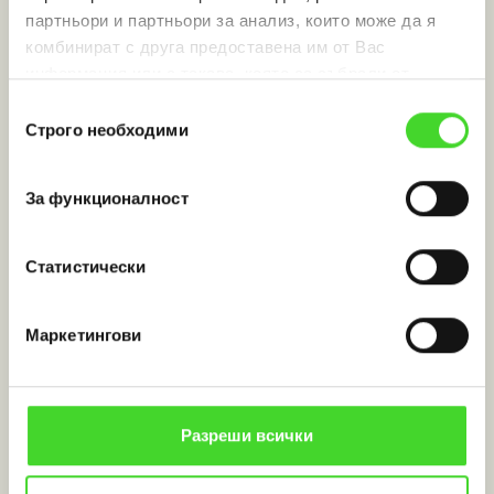
партньори и партньори за анализ, които може да я
комбинират с друга предоставена им от Вас
информация или с такава, която са събрали от
healthstore.bg
ползването от Ваша страна на услугите им.
Избор
Строго необходими
на
съгласие
За функционалност
Статистически
Маркетингови
istinskimed.bg
Разреши всички