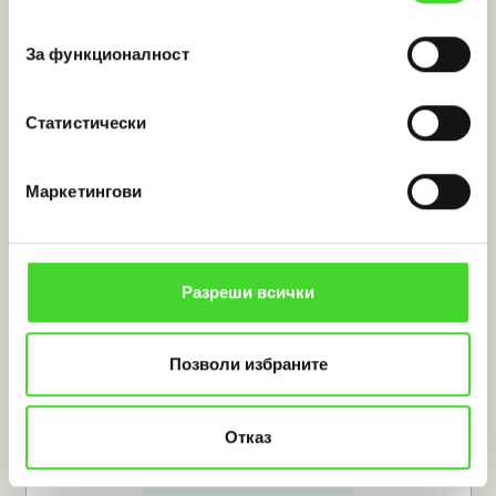
съгласие
За функционалност
dedal-robot.com
Статистически
Маркетингови
Разреши всички
Позволи избраните
Отказ
ashop.bg