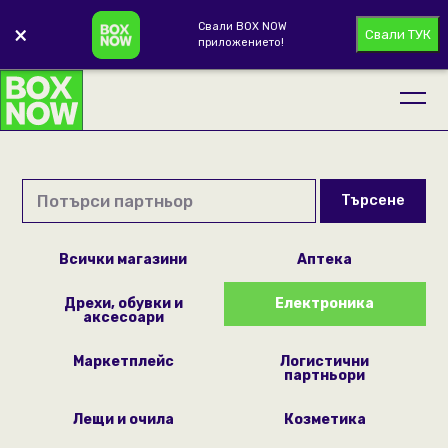
Свали BOX NOW
×
Свали ТУК
приложението!
Търсене
Всички магазини
Аптека
Дрехи, обувки и
Електроника
аксесоари
Маркетплейс
Логистични
партньори
Лещи и очила
Козметика