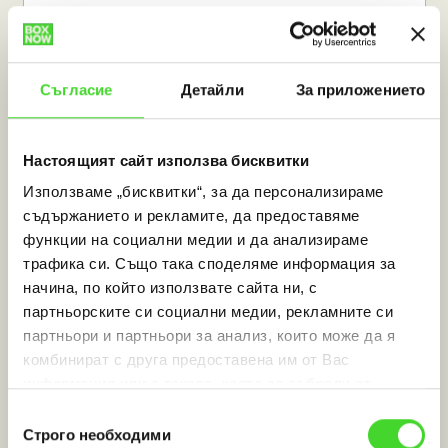
Съгласие
Детайли
За приложението
Настоящият сайт използва бисквитки
Използваме „бисквитки“, за да персонализираме
съдържанието и рекламите, да предоставяме
функции на социални медии и да анализираме
gaminggear.bg
трафика си. Също така споделяме информация за
начина, по който използвате сайта ни, с
партньорските си социални медии, рекламните си
партньори и партньори за анализ, които може да я
комбинират с друга предоставена им от Вас
информация или с такава, която са събрали от
ползването от Ваша страна на услугите им.
Избор
Строго необходими
на