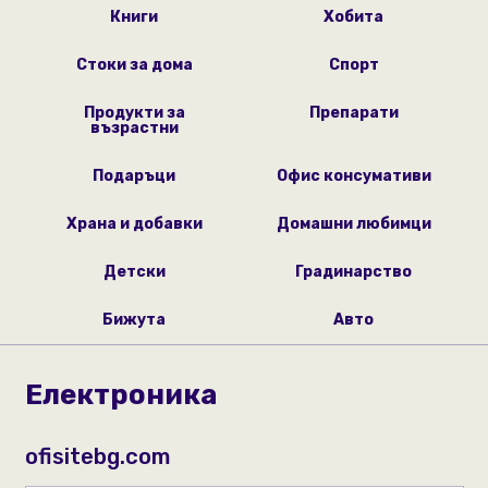
Книги
Хобита
Стоки за дома
Спорт
Продукти за
Препарати
възрастни
Подаръци
Офис консумативи
Храна и добавки
Домашни любимци
Детски
Градинарство
Бижута
Авто
Електроника
ofisitebg.com